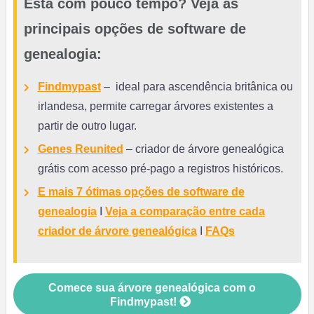
Está com pouco tempo? Veja as
principais opções de software de
genealogia:
Findmypast
– ideal para ascendência britânica ou
irlandesa, permite carregar árvores existentes a
partir de outro lugar.
Genes Reunited
– criador de árvore genealógica
grátis com acesso pré-pago a registros históricos.
E mais 7 ótimas opções de software de
genealogia
I
Veja a comparação entre cada
criador de árvore genealógica
I
FAQs
Comece sua árvore genealógica com o
Findmypast!