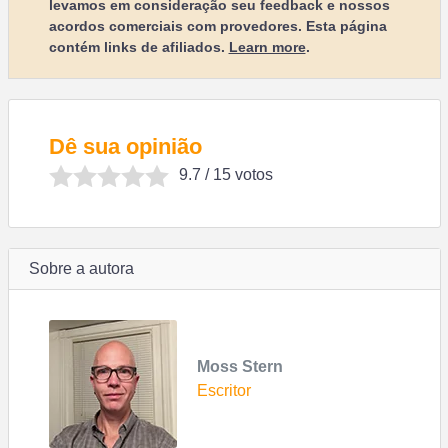
levamos em consideração seu feedback e nossos
acordos comerciais com provedores. Esta página
contém links de afiliados.
Learn more
.
Dê sua opinião
9.7
/ 15 votos
Sobre a autora
Moss Stern
Escritor