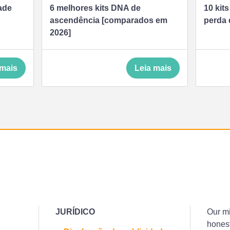
ade
6 melhores kits DNA de
10 kit
ascendência [comparados em
perda 
2026]
 mais
Leia mais
JURÍDICO
Our mi
honest