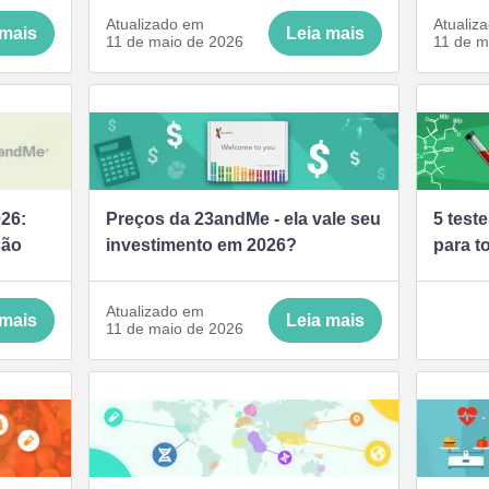
Atualizado em
Atualiz
 mais
Leia mais
11 de maio de 2026
11 de m
26:
Preços da 23andMe - ela vale seu
5 test
são
investimento em 2026?
para t
Atualizado em
 mais
Leia mais
11 de maio de 2026